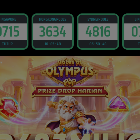
NGKONGPOOLS
SYDNEYPOOLS
SINGAPORE
3634
4816
0715
16 : 05 : 46
06 : 50 : 46
TUTUP