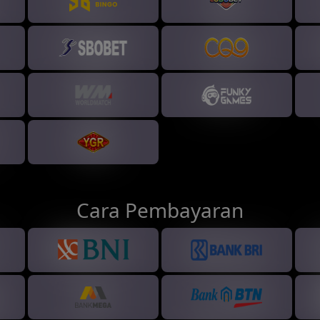
Cara Pembayaran