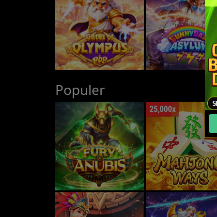
Populer