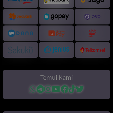
Temui Kami