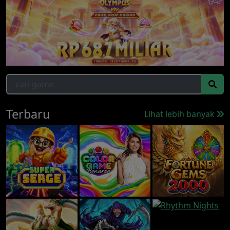
Terbaru
Lihat lebih banyak