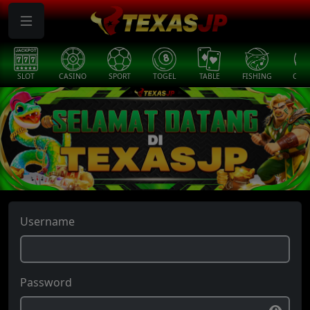
SLOT
CASINO
SPORT
TOGEL
TABLE
FISHING
COCK
Username
Password