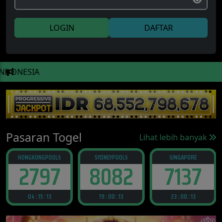
LOGIN
DAFTAR
Pasaran Togel
Lihat lebih banyak
SYDNEYPOOLS
SINGAPORE
HONGKONGPOOLS
8082
7137
2797
19 : 00 : 12
23 : 00 : 12
04 : 15 : 12