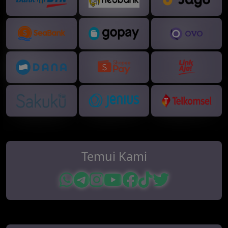
Temui Kami