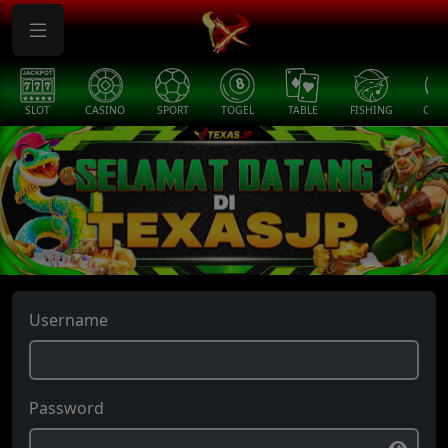
SLOT
CASINO
SPORT
TOGEL
TABLE
FISHING
COCK
Username
Password