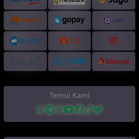
Temui Kami