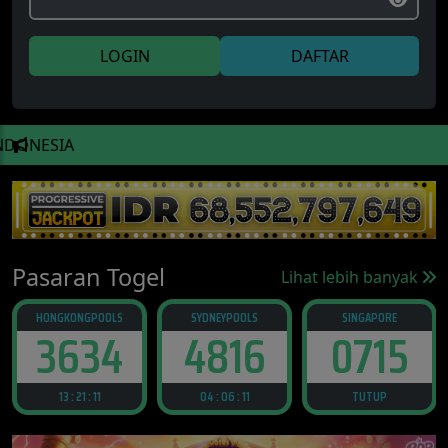
LOGIN
DAFTAR
Pasaran Togel
Lihat lebih banyak
SYDNEYPOOLS
SINGAPORE
HONGKONGPOOLS
4816
0715
3634
04 : 06 : 10
TUTUP
13 : 21 : 10