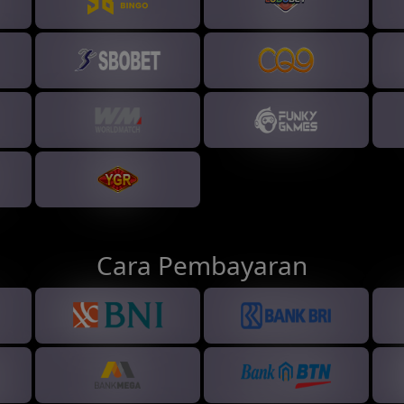
Cara Pembayaran