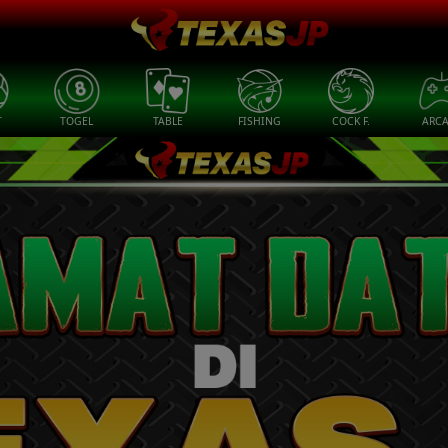
T
TOGEL
TABLE
FISHING
COCK F.
ARC