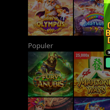
Populer