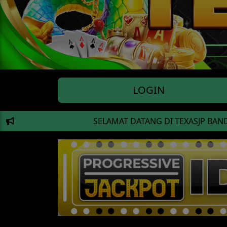
LOGIN
SELAMAT DATANG DI TEXASJP BANDAR SLOT,LIVE CASINO,