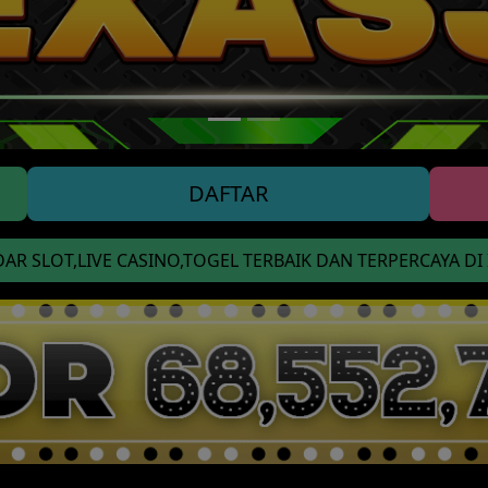
DAFTAR
TOGEL TERBAIK DAN TERPERCAYA DI INDONESIA