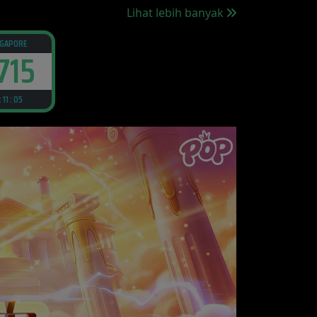
Lihat lebih banyak