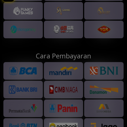
Cara Pembayaran