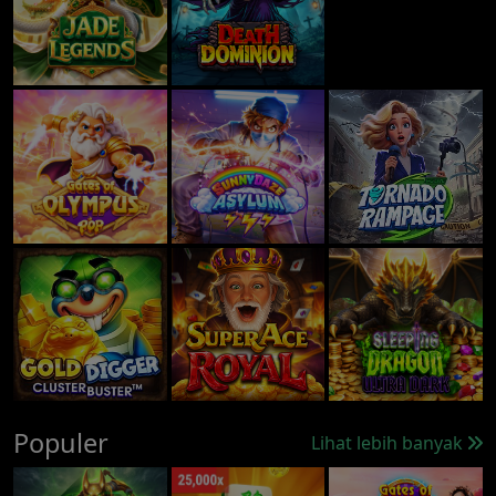
Populer
Lihat lebih banyak