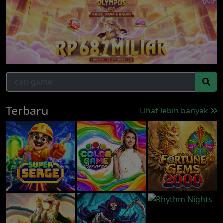
Terbaru
Lihat lebih banyak