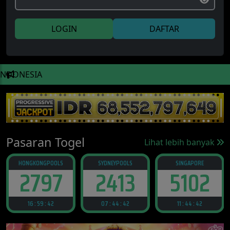
LOGIN
DAFTAR
Pasaran Togel
Lihat lebih banyak
SYDNEYPOOLS
SINGAPORE
HONGKONGPOOLS
2413
5102
2797
07 : 44 : 41
11 : 44 : 41
16 : 59 : 41