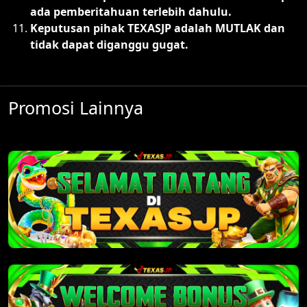
ada pemberitahuan terlebih dahulu.
Keputusan pihak TEXASJP adalah MUTLAK dan
tidak dapat diganggu gugat.
Promosi Lainnya