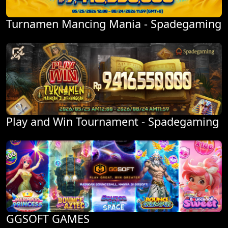
Turnamen Mancing Mania - Spadegaming
Play and Win Tournament - Spadegaming
GGSOFT GAMES