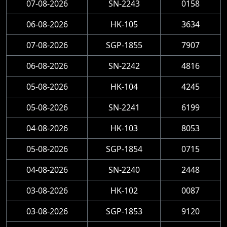
07-08-2026
SN-2243
0158
06-08-2026
HK-105
3634
07-08-2026
SGP-1855
7907
06-08-2026
SN-2242
4816
05-08-2026
HK-104
4245
05-08-2026
SN-2241
6199
04-08-2026
HK-103
8053
05-08-2026
SGP-1854
0715
04-08-2026
SN-2240
2448
03-08-2026
HK-102
0087
03-08-2026
SGP-1853
9120