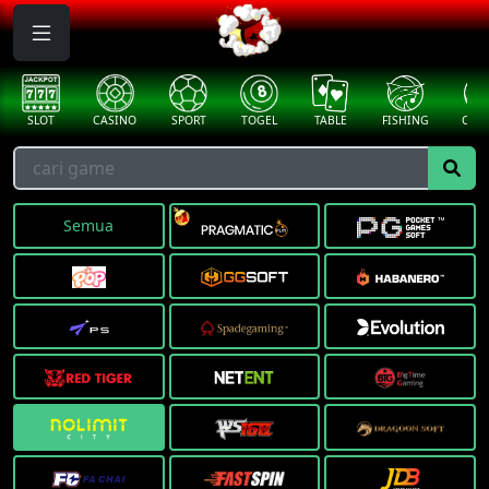
CASINO
SPORT
TOGEL
TABLE
FISHING
COCK F.
ARC
Semua